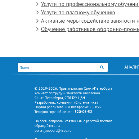
Услуги по профессиональному обучен
Услуги по платному обучению
Активные меры содействие занятости 
Обучение работников оборонно-пром
АНАЛИ
© 2019-2026. Правительство Санкт-Петербурга
Комитет по труду и занятости населения
Санкт-Петербурга, СПб ГАУ ЦЗН
Разработчик: компания «Систематика»
Портал реализован на платформе «SiTex»
Телефон горячей линии:
320-06-52
По всем вопросам, связанным с работой портала,
обращайтесь на
portal_support@rspb.ru