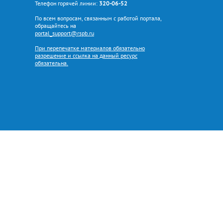
Телефон горячей линии:
320-06-52
По всем вопросам, связанным с работой портала,
обращайтесь на
portal_support@rspb.ru
При перепечатке материалов обязательно
разрешение и ссылка на данный ресурс
обязательна.