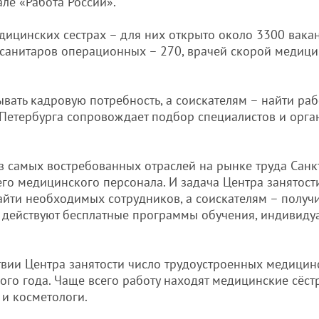
ле «Работа России».
дицинских сестрах – для них открыто около 3300 вакан
 санитаров операционных – 270, врачей скорой медици
вать кадровую потребность, а соискателям – найти ра
т-Петербурга сопровождает подбор специалистов и орг
з самых востребованных отраслей на рынке труда Санк
его медицинского персонала. И задача Центра занятости
йти необходимых сотрудников, а соискателям – получ
го действуют бесплатные программы обучения, индиви
твии Центра занятости число трудоустроенных медицин
о года. Чаще всего работу находят медицинские сёстр
и косметологи.