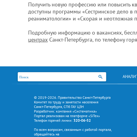
Получить новую профессию или повысить к
доступны программы «Сестринское дело в п
реаниматологии» и «Скорая и неотложная 
Подробную информацию о вакансиях, беспл
центрах
Санкт-Петербурга, по телефону го
АНАЛИ
© 2019-2026. Правительство Санкт-Петербурга
Комитет по труду и занятости населения
Санкт-Петербурга, СПб ГАУ ЦЗН
Разработчик: компания «Систематика»
Портал реализован на платформе «SiTex»
Телефон горячей линии:
320-06-52
По всем вопросам, связанным с работой портала,
обращайтесь на