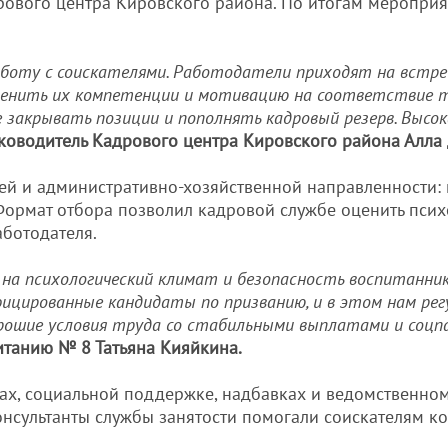
рового центра Кировского района. По итогам меропри
аботу с соискателями. Работодатели приходят на встр
оценить их компетенции и мотивацию на соответствие т
закрывать позиции и пополнять кадровый резерв. Высо
ководитель Кадрового центра Кировского района Алла
 и административно-хозяйственной направленности: п
. Формат отбора позволил кадровой службе оценить пси
аботодателя.
на психологический климат и безопасность воспитаннико
ицированные кандидаты по призванию, и в этом нам рег
орошие условия труда со стабильными выплатами и соцп
итанию № 8 Татьяна Кияйкина.
х, социальной поддержке, надбавках и ведомственном
нсультанты службы занятости помогали соискателям ко