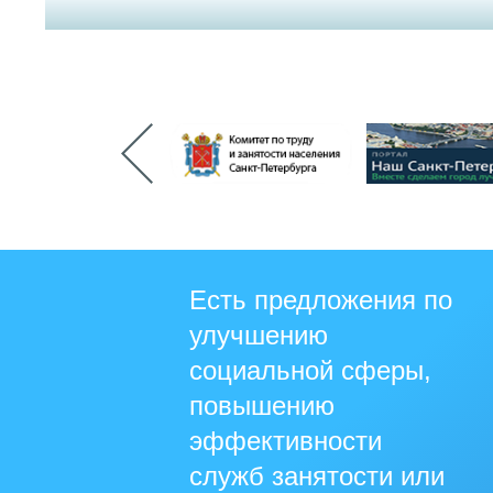
Есть предложения по
улучшению
социальной сферы,
повышению
эффективности
служб занятости или